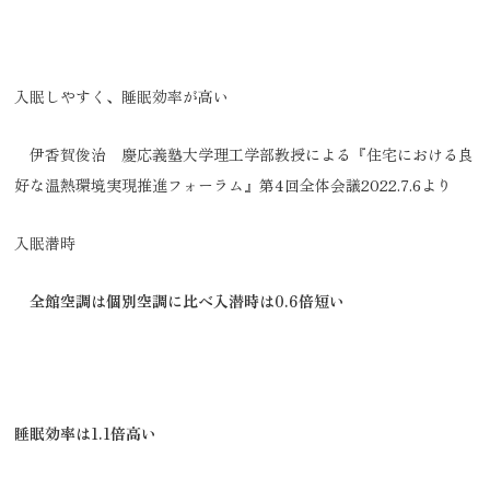
入眠しやすく、睡眠効率が高い
伊香賀俊治 慶応義塾大学理工学部教授による『住宅における良
好な温熱環境実現推進フォーラム』第4回全体会議2022.7.6より
入眠潜時
全館空調は個別空調に比べ入潜時は0.6倍短い
睡眠効率は1.1倍高い