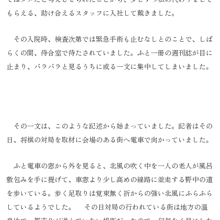
もらえる、助け合えるスタッフに入社して戴きました。
その入院時、検査次第では緊急手術も止むなしとのことで、しば
らくの間、待合室で待たされていました。ふと一冊の週刊誌が目に
止まり、パラパラと見るうちに或る一文に集中してしまいました。
その一文は、このような記述から始まっていました。記者はその
日、将棋の対局を取材に会場のある街へ電車で向かっていました。
ふと電車の窓から外を見ると、北風の吹く中を一人の老人が風呂
敷包みを手に提げて、車窓より少し高めの線路に並走する野中の道
を歩いている。歩く足取りは覚束無く折からの強い北風にふらふら
しているようでした。 その日対局の行われている街は地方の温