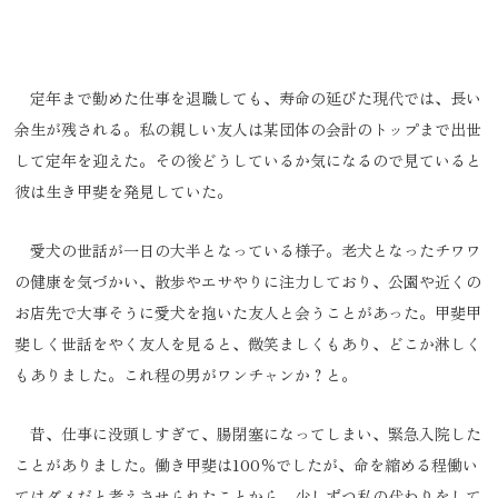
定年まで勤めた仕事を退職しても、寿命の延びた現代では、長い
余生が残される。私の親しい友人は某団体の会計のトップまで出世
して定年を迎えた。その後どうしているか気になるので見ていると
彼は生き甲斐を発見していた。
愛犬の世話が一日の大半となっている様子。老犬となったチワワ
の健康を気づかい、散歩やエサやりに注力しており、公園や近くの
お店先で大事そうに愛犬を抱いた友人と会うことがあった。甲斐甲
斐しく世話をやく友人を見ると、微笑ましくもあり、どこか淋しく
もありました。これ程の男がワンチャンか？と。
昔、仕事に没頭しすぎて、腸閉塞になってしまい、緊急入院した
ことがありました。働き甲斐は100％でしたが、命を縮める程働い
てはダメだと考えさせられたことから、少しずつ私の代わりをして