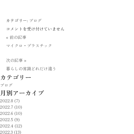
カテゴリー:
ブログ
宿
コメントを受け付けていません
泊
« 前の記事
体
マイクロ・プラスチック
験
次の記事 »
さ
暮らしの常識どれだけ違う
れ
カテゴリー
た
ブログ
Ｎ
月別アーカイブ
様
2022.8 (7)
へ
2022.7 (10)
の
2022.6 (10)
2022.5 (9)
お
2022.4 (12)
礼
2022.3 (13)