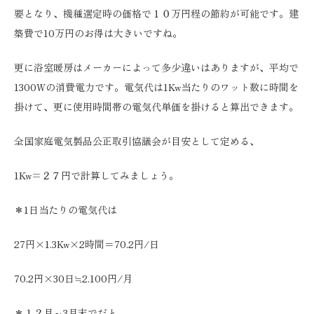
要となり、機種選定時の価格で１０万円程の節約が可能です。建
築費で10万円のお得は大きいですね。
更に浴室暖房はメーカーによって多少違いはありますが、平均で
1300Wの消費電力です。電気代は1Kw当たりのワット数に時間を
掛けて、更に使用時間帯の電気代単価を掛けると算出できます。
全国家庭電気製品公正取引協議会が目安として定める、
1Kw=２７円で計算してみましょう。
＊1日当たりの電気代は
27円×1.3Kw×2時間＝70.2円/日
70.2円×30日≒2.100円/月
＊１２月～3月末でだと