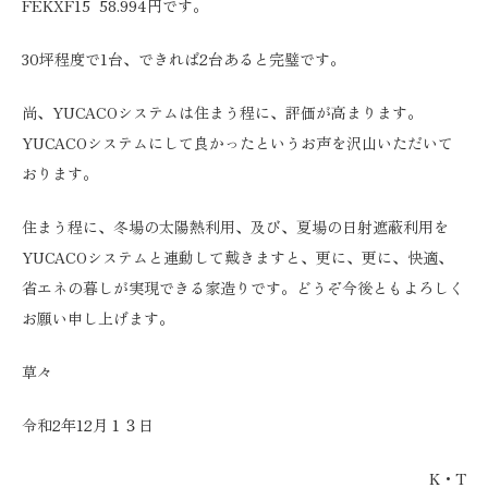
FEKXF15 58.994円です。
30坪程度で1台、できれば2台あると完璧です。
尚、YUCACOシステムは住まう程に、評価が高まります。
YUCACOシステムにして良かったというお声を沢山いただいて
おります。
住まう程に、冬場の太陽熱利用、及び、夏場の日射遮蔽利用を
YUCACOシステムと連動して戴きますと、更に、更に、快適、
省エネの暮しが実現できる家造りです。どうぞ今後ともよろしく
お願い申し上げます。
草々
令和2年12月１３日
K・T