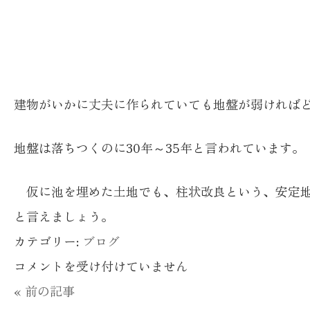
建物がいかに丈夫に作られていても地盤が弱ければ
地盤は落ちつくのに30年～35年と言われています。
仮に池を埋めた土地でも、柱状改良という、安定地
と言えましょう。
カテゴリー:
ブログ
熱
コメントを受け付けていません
海
« 前の記事