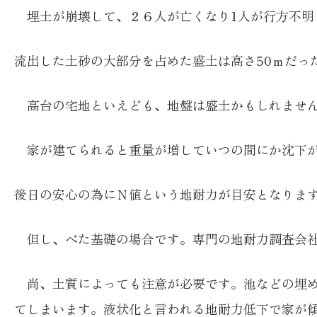
埋土が崩壊して、２６人が亡くなり1人が行方不明
流出した土砂の大部分を占めた盛土は高さ50ｍだっ
高台の宅地といえども、地盤は盛土かもしれませ
家が建てられると重量が増していつの間にか沈下
後日の安心の為にＮ値という地耐力が目安となります
但し、べた基礎の場合です。専門の地耐力調査会
尚、土質によっても注意が必要です。池などの埋
てしまいます。液状化と言われる地耐力低下で家が