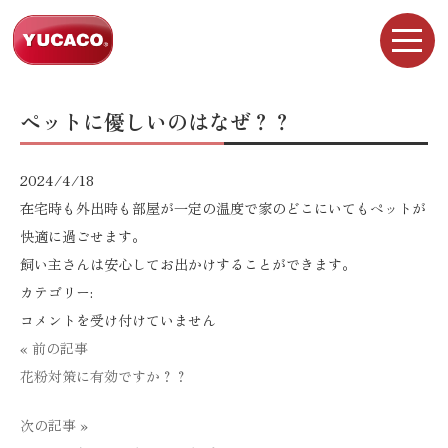
ペットに優しいのはなぜ？？
2024/4/18
在宅時も外出時も部屋が一定の温度で家のどこにいてもペットが
快適に過ごせます。
飼い主さんは安心してお出かけすることができます。
カテゴリー:
ペ
コメントを受け付けていません
ッ
« 前の記事
ト
花粉対策に有効ですか？？
に
次の記事 »
優