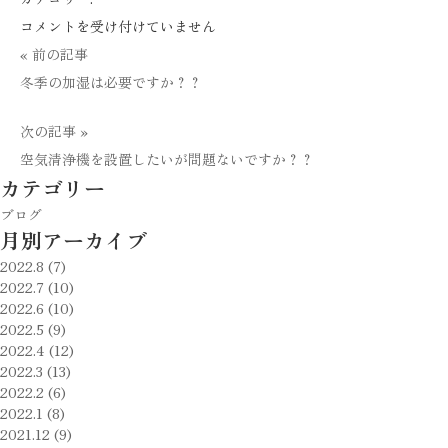
加
コメントを受け付けていません
湿
« 前の記事
器
冬季の加湿は必要ですか？？
は
次の記事 »
ど
空気清浄機を設置したいが問題ないですか？？
の
カテゴリー
よ
ブログ
う
月別アーカイブ
な
2022.8 (7)
タ
2022.7 (10)
イ
2022.6 (10)
2022.5 (9)
プ
2022.4 (12)
を
2022.3 (13)
使
2022.2 (6)
2022.1 (8)
用
2021.12 (9)
す